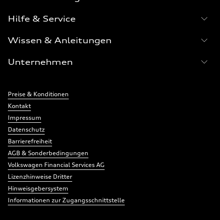
Navigation
Links:
Hilfe & Service
Links:
Wissen & Anleitungen
Links:
Unternehmen
Links:
Meta
Social
Preise & Konditionen
Navigation
Media
Kontakt
Network
Impressum
Links
Datenschutz
Barrierefreiheit
AGB & Sonderbedingungen
Volkswagen Financial Services AG
Lizenzhinweise Dritter
Hinweisgebersystem
Informationen zur Zugangsschnittstelle